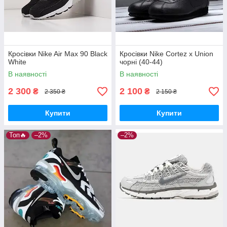
Кросівки Nike Air Max 90 Black
Кросівки Nike Cortez x Union
White
чорні (40-44)
В наявності
В наявності
2 300
2 100
₴
₴
2 350 ₴
2 150 ₴
Купити
Купити
Топ🔥
–2%
–2%