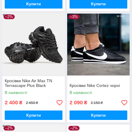
Купити
Купити
–2%
–3%
Кросівки Nike Air Max TN
Terrascape Plus Black
Кросівки Nike Cortez чорні
В наявності
В наявності
2 400
2 090
₴
₴
2 450 ₴
2 150 ₴
Купити
Купити
–2%
–2%