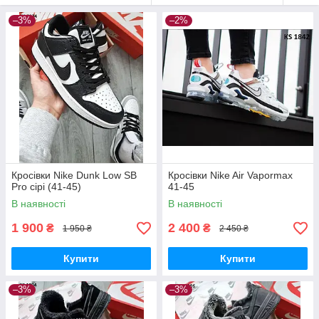
–3%
–2%
Кросівки Nike Dunk Low SB
Кросівки Nike Air Vapormax
Pro сірі (41-45)
41-45
В наявності
В наявності
1 900
2 400
₴
₴
1 950 ₴
2 450 ₴
Купити
Купити
–3%
–3%