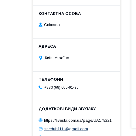
Сніжана
Київ, Україна
+380 (68) 065-91-95
https://livesta.com.ua/page/UA179221
snedub1111@gmail.com