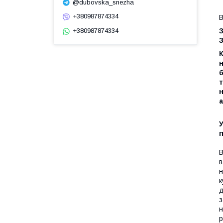
@dubovska_snezha
+380987874334
В
+380987874334
З
н
б
т
н
а
У
В
в
н
к
д
з
н
р