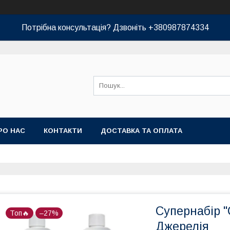
Потрібна консультація? Дзвоніть +380987874334
РО НАС
КОНТАКТИ
ДОСТАВКА ТА ОПЛАТА
Супернабір 
Топ🔥
–27%
Джерелія