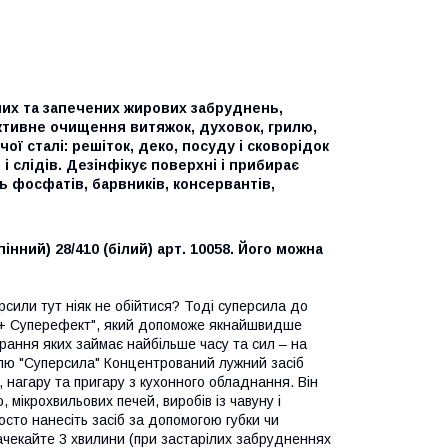
лих та запечених жирових забруднень,
ктивне очищення витяжок, духовок, грилю,
ої сталі: решіток, деко, посуду і сковорідок
 слідів. Дезінфікує поверхні і прибирає
 фосфатів, барвників, консервантів,
інний) 28/410 (білий) арт. 10058. Його можна
рсили тут ніяк не обійтися? Тоді суперсила до
а + Суперефект", який допоможе якнайшвидше
ирання яких займає найбільше часу та сил – на
рилю "Суперсила" Концентрований лужний засіб
 нагару та пригару з кухонного обладнання. Він
мікрохвильових печей, виробів із чавуну і
осто нанесіть засіб за допомогою губки чи
ачекайте 3 хвилини (при застарілих забрудненнях