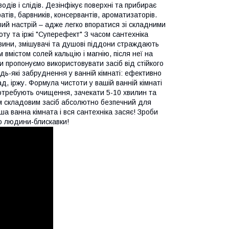
одів і слідів. Дезінфікує поверхні та прибирає
ів, барвників, консервантів, ароматизаторів.
вий настрій – адже легко впоратися зі складними
ту та іржі "Суперефект" З часом сантехніка
ковини, змішувачі та душові піддони страждають
 вмістом солей кальцію і магнію, після неї на
 пропонуємо використовувати засіб від стійкого
дь-які забруднення у ванній кімнаті: ефективно
д, іржу. Формула чистоти у вашій ванній кімнаті
отребують очищення, зачекати 5-10 хвилин та
їм складовим засіб абсолютно безпечний для
а ванна кімната і вся сантехніка засяє! Зроби
ю людини-блискавки!