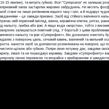
 10-15 хвилин), та витріть губкою. Все! "Суперсила" не залишає розв
еприємний запах застарілих жирових забруднень. Не містить фосфат
асіб стане не лише рятівником вашого часу і сил, а й подарує чудо
авданнями – це завжди приємно. Засіб від стійкого вапняного нальо
трачає свій первісний вигляд; ванна, керамічна плитка, унітаз, ра
ід нальоту, грибка або іржі. А якщо вода «жорстка», тобто з високим
оверхнях залишається помітний слід. У боротьбі з цими проблемами
апняного нальоту та іржі «Суперефект». Він досконало очистить бу
идаляє з поверхонь цвіль, сечовий камінь, вапняний та мильний оса
роста: нанести засіб за допомогою розпилювача на поверхні, що п
чистити щіткою або губкою. Попри свою потужну дію, завдяки сво
крилу, емалі та не пошкоджує кераміку. Завдяки «Суперефекту» ваш
уперсилу своєю перевагою та впорайся з прибиранням зі швидкіст