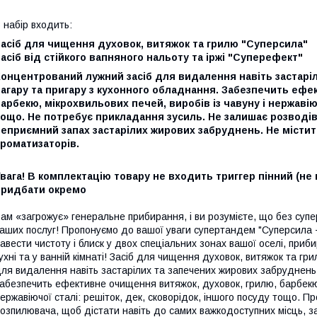
 набір входить:
Засіб для чищення духовок, витяжок та грилю "Суперсила"
асіб від стійкого вапняного нальоту та іржі "Суперефект"
Концентрований лужний засіб для видалення навіть застарі
агару та пригару з кухонного обладнання. Забезпечить ефе
арбекю, мікрохвильових печей, виробів із чавуну і нержавіюч
ощо. Не потребує прикладання зусиль. Не залишає розводів і
еприємний запах застарілих жирових забруднень. Не містить
роматизаторів.
вага! В комплектацію товару не входить триггер пінний (не п
придбати окремо
ам «загрожує» генеральне прибирання, і ви розумієте, що без супе
аших послуг! Пропонуємо до вашої уваги супертандем "Суперсил
авести чистоту і блиск у двох спеціальних зонах вашої оселі, приб
ухні та у ванній кімнаті! Засіб для чищення духовок, витяжок та г
ля видалення навіть застарілих та запечених жирових забруднень,
абезпечить ефективне очищення витяжок, духовок, грилю, барбекю, 
ержавіючої сталі: решіток, дек, сковорідок, іншого посуду тощо. Пр
озпилювача, щоб дістати навіть до самих важкодоступних місць, з