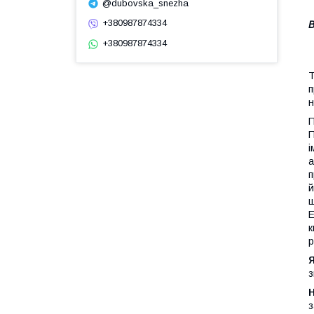
@dubovska_snezha
+380987874334
В
+380987874334
Т
п
н
П
П
і
а
п
й
щ
Е
к
р
з
з