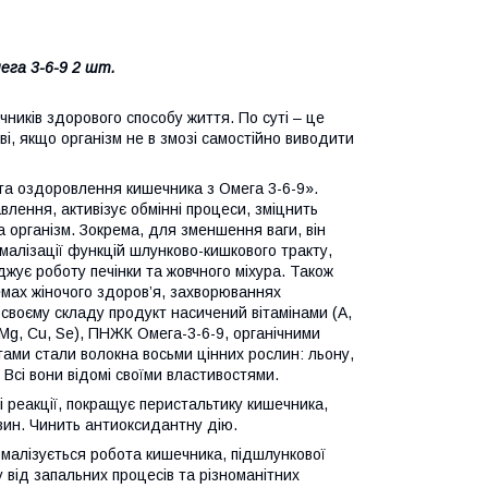
ега 3-6-9 2 шт.
чників здорового способу життя. По суті – це
, якщо організм не в змозі самостійно виводити
та оздоровлення кишечника з Омега 3-6-9».
лення, активізує обмінні процеси, зміцнить
на організм. Зокрема, для зменшення ваги, він
малізації функцій шлунково-кишкового тракту,
жує роботу печінки та жовчного міхура. Також
емах жіночого здоров’я, захворюваннях
 своєму складу продукт насичений вітамінами (А,
n, Mg, Cu, Se), ПНЖК Омега-3-6-9, органічними
ми стали волокна восьми цінних рослин: льону,
 Всі вони відомі своїми властивостями.
і реакції, покращує перистальтику кишечника,
човин. Чинить антиоксидантну дію.
малізується робота кишечника, підшлункової
 від запальних процесів та різноманітних