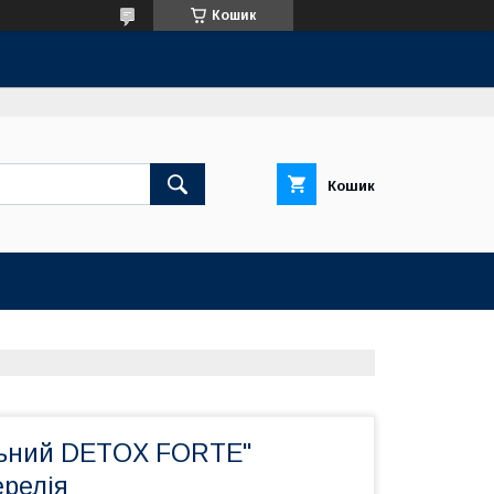
Кошик
Кошик
льний DETOX FORTE"
ерелія