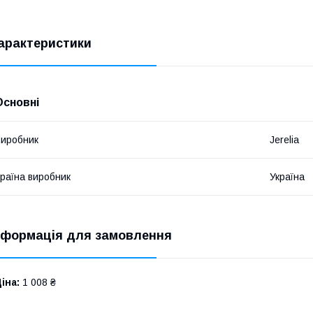
арактеристики
Основні
иробник
Jerelia
раїна виробник
Україна
нформація для замовлення
іна:
1 008 ₴