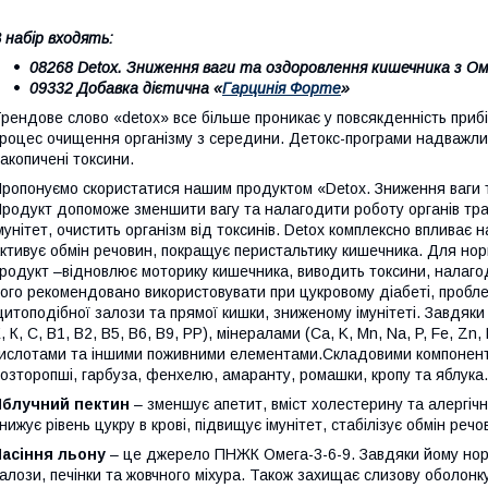
 набір входять:
08268 Detox. Зниження ваги та оздоровлення кишечника з Ом
09332 Добавка дієтична «
Гарцинія Форте
»
рендове слово «detox» все більше проникає у повсякденність прибі
роцес очищення організму з середини. Детокс-програми надважливі
акопичені токсини.
ропонуємо скористатися нашим продуктом «Detox. Зниження ваги 
родукт допоможе зменшити вагу та налагодити роботу органів трав
мунітет, очистить організм від токсинів. Detox комплексно впливає 
ктивує обмін речовин, покращує перистальтику кишечника. Для нор
родукт –відновлює моторику кишечника, виводить токсини, налагод
ого рекомендовано використовувати при цукровому діабеті, пробл
итоподібної залози та прямої кишки, зниженому імунітеті. Завдяки
, К, С, В1, В2, В5, В6, В9, РР), мінералами (Ca, K, Mn, Na, P, Fe, Z
ислотами та іншими поживними елементами.Складовими компонента
озторопші, гарбуза, фенхелю, амаранту, ромашки, кропу та яблука.
Яблучний пектин
– зменшує апетит, вміст холестерину та алергічн
нижує рівень цукру в крові, підвищує імунітет, стабілізує обмін ре
Насіння льону
– це джерело ПНЖК Омега-3-6-9. Завдяки йому нор
алози, печінки та жовчного міхура. Також захищає слизову оболонку