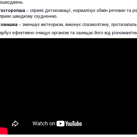
ошкоджень.
Розторопша
– сприяє детоксикації, нормалізує обмін речовин та ро
прияє швидкому схудненню.
Ромашка
– зменшує метеоризм, виконує спазмолітину, протизапальн
арбуз ефективно очищує організм та захищає його від різноманітн