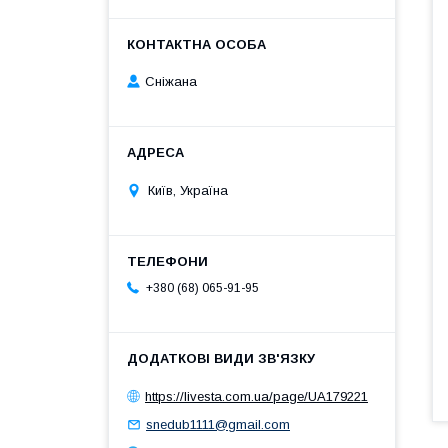
Сніжана
Київ, Україна
+380 (68) 065-91-95
https://livesta.com.ua/page/UA179221
snedub1111@gmail.com