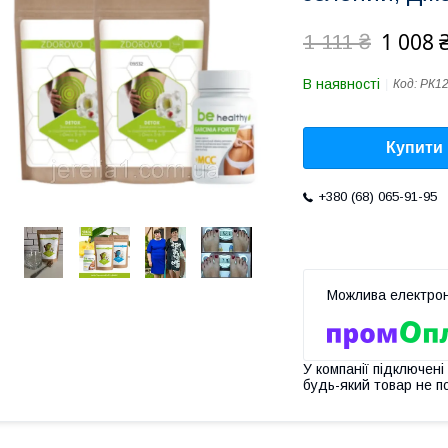
1 008 
1 111 ₴
В наявності
Код:
РК12
Купити
+380 (68) 065-91-95
У компанії підключені
будь-який товар не п