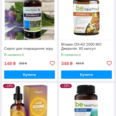
Вітамін D3+К2 2000 МО
Сироп для покращення зору
Джерелія, 60 капсул
В наявності
В наявності
148
348
₴
₴
200 ₴
459 ₴
Купити
Купити
–19%
–18%