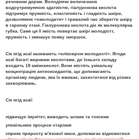
речовини дерми. Володіючи величезною
водоутримуючою здатністю, гіалуронова кислота
підтримує пружність, еластичність і гладкість шкіри,
дозволяючи «омолодити» і тривалий час зберегти шкіру
в гарному стані. Гіалуронова кислота діє як молекулярна
губка. Саме ця її якість повертає шкірі молодістт,
пружність і зменшує появу зморшок.
Сік ягід асаї називають «еліксиром молодості». Ягоди
асаї багаті жирними кислотами, до їхнього складу
входить 19 амінокислот. Вони містять унікальну
концентрацію антиоксидантів, що допомагають
організму людини, яка їх вживає, захиститися від різних
захворювань.
Сік ягід асаї:
підвищує імунітет, виводить шлаки та токсини
уповільнює процеси старіння
сприяє приросту м’язової маси, допомагає відновитися