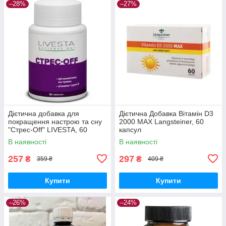
–28%
–27%
Дієтична добавка для
Дієтична Добавка Вітамін D3
покращення настрою та сну
2000 MAX Langsteiner, 60
"Стрес-Off" LIVESTA, 60
капсул
таблеток
В наявності
В наявності
257
297
₴
₴
359 ₴
409 ₴
Купити
Купити
–26%
–24%