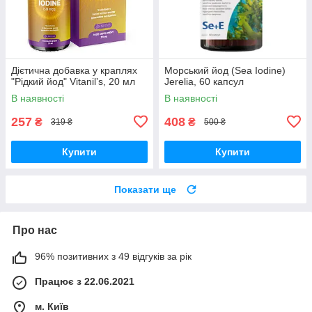
Дієтична добавка у краплях
Морський йод (Sea Iodine)
"Рідкий йод" Vitanilʼs, 20 мл
Jerelia, 60 капсул
В наявності
В наявності
257
408
₴
₴
319 ₴
500 ₴
Купити
Купити
Показати ще
Про нас
96% позитивних з 49 відгуків за рік
Працює з 22.06.2021
м. Київ