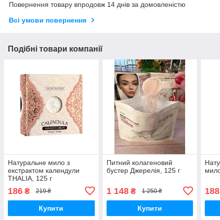
Повернення товару впродовж 14 днів за домовленістю
Всі умови повернення
Подібні товари компанії
Натуральне мило з
Питний колагеновий
Нату
екстрактом календули
бустер Джерелія, 125 г
мило
THALIA, 125 г
186
1 148
188
₴
₴
219 ₴
1 250 ₴
Купити
Купити