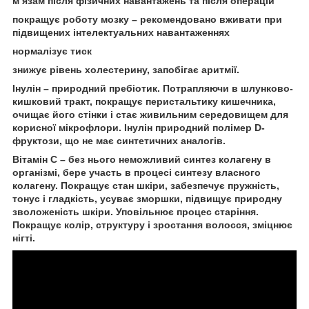
м’язам після фізичних навантажень та після операцій
покращує роботу мозку – рекомендовано вживати при
підвищених інтелектуальних навантаженнях
нормалізує тиск
знижує рівень холестерину, запобігає аритмії.
Інулін – природний пребіотик. Потрапляючи в шлунково-
кишковий тракт, покращує перистальтику кишечника,
очищає його стінки і стає живильним середовищем для
корисної мікрофлори. Інулін природний полімер D-
фруктози, що не має синтетичних аналогів.
Вітамін С – без нього неможливий синтез колагену в
організмі, бере участь в процесі синтезу власного
колагену. Покращує стан шкіри, забезпечує пружність,
тонус і гладкість, усуває зморшки, підвищує природну
зволоженість шкіри. Уповільнює процес старіння.
Покращує колір, структуру і зростання волосся, зміцнює
нігті.