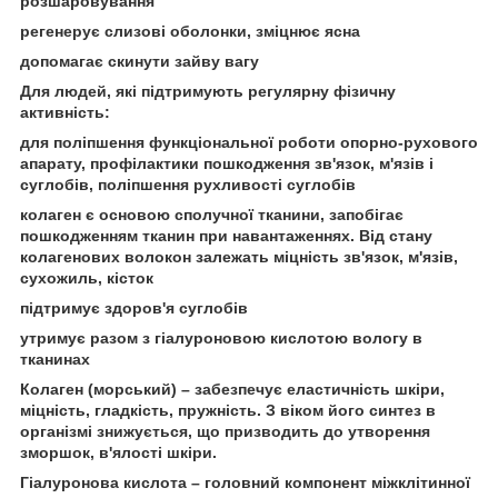
розшаровування
регенерує слизові оболонки, зміцнює ясна
допомагає скинути зайву вагу
Для людей, які підтримують регулярну фізичну
активність:
для поліпшення функціональної роботи опорно-рухового
апарату, профілактики пошкодження зв'язок, м'язів і
суглобів, поліпшення рухливості суглобів
колаген є основою сполучної тканини, запобігає
пошкодженням тканин при навантаженнях. Від стану
колагенових волокон залежать міцність зв'язок, м'язів,
сухожиль, кісток
підтримує здоров'я суглобів
утримує разом з гіалуроновою кислотою вологу в
тканинах
Колаген (морський) – забезпечує еластичність шкіри,
міцність, гладкість, пружність. З віком його синтез в
організмі знижується, що призводить до утворення
зморшок, в'ялості шкіри.
Гіалуронова кислота – головний компонент міжклітинної