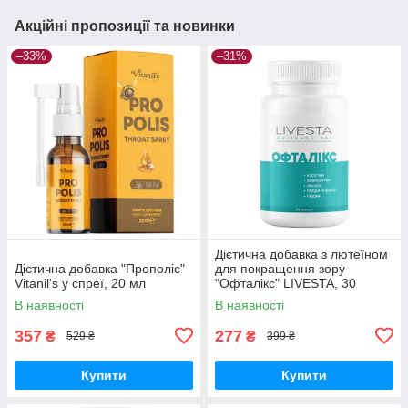
Акційні пропозиції та новинки
–33%
–31%
Дієтична добавка з лютеїном
Дієтична добавка "Прополіс"
для покращення зору
Vitanil's у спреї, 20 мл
"Офталікс" LIVESTA, 30
капсул
В наявності
В наявності
357
277
₴
₴
529 ₴
399 ₴
Купити
Купити