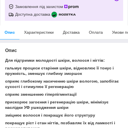
Замовлення під захистом
Доступна доставка
Опис
Характеристики
Доставка
Оплата
Умови п
Опис
Для підтримки молодості шкіри, волосся і нігтів:
гальмує процеси старіння шкіри, відновлює її тонус і
пружність, зменшує глибину зморшок
сприяє глибокому насиченню шкіри вологою, запобігає
сухості і стимулює її регенерацію
сприяє зменшенню гіперпігментації
прискорює загоєння і регенерацію шкіри, мінімізує
наслідки УФ ушкодження шкіри
зміцнює волосся і покращує його структуру
покращує ріст і стан нігтів, позбавляє їх від ламкості і