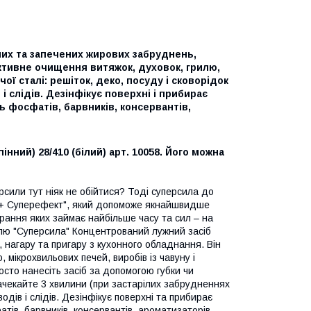
лих та запечених жирових забруднень,
ктивне очищення витяжок, духовок, грилю,
ої сталі: решіток, деко, посуду і сковорідок
 слідів. Дезінфікує поверхні і прибирає
 фосфатів, барвників, консервантів,
інний) 28/410 (білий) арт. 10058. Його можна
рсили тут ніяк не обійтися? Тоді суперсила до
а + Суперефект", який допоможе якнайшвидше
ирання яких займає найбільше часу та сил – на
рилю "Суперсила" Концентрований лужний засіб
 нагару та пригару з кухонного обладнання. Він
мікрохвильових печей, виробів із чавуну і
осто нанесіть засіб за допомогою губки чи
ачекайте 3 хвилини (при застарілих забрудненнях
одів і слідів. Дезінфікує поверхні та прибирає
ів, барвників, консервантів, ароматизаторів.