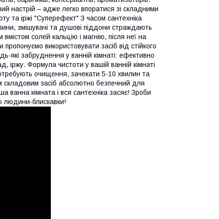
вий настрій – адже легко впоратися зі складними
ту та іржі "Суперефект" З часом сантехніка
ковини, змішувачі та душові піддони страждають
 вмістом солей кальцію і магнію, після неї на
 пропонуємо використовувати засіб від стійкого
дь-які забруднення у ванній кімнаті: ефективно
д, іржу. Формула чистоти у вашій ванній кімнаті
отребують очищення, зачекати 5-10 хвилин та
їм складовим засіб абсолютно безпечний для
а ванна кімната і вся сантехніка засяє! Зроби
ю людини-блискавки!