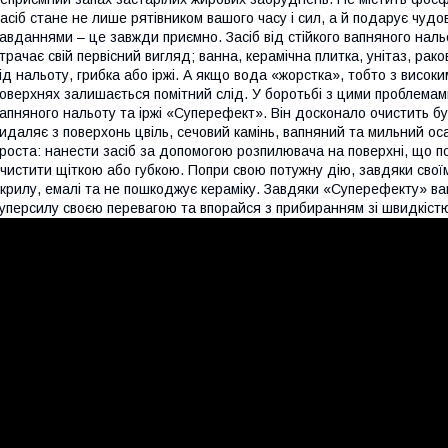
асіб стане не лише рятівником вашого часу і сил, а й подарує чудо
авданнями – це завжди приємно. Засіб від стійкого вапняного нальо
трачає свій первісний вигляд; ванна, керамічна плитка, унітаз, ра
ід нальоту, грибка або іржі. А якщо вода «жорстка», тобто з високим
оверхнях залишається помітний слід. У боротьбі з цими проблемами
апняного нальоту та іржі «Суперефект». Він досконало очистить бу
идаляє з поверхонь цвіль, сечовий камінь, вапняний та мильний оса
роста: нанести засіб за допомогою розпилювача на поверхні, що п
чистити щіткою або губкою. Попри свою потужну дію, завдяки сво
крилу, емалі та не пошкоджує кераміку. Завдяки «Суперефекту» ваш
уперсилу своєю перевагою та впорайся з прибиранням зі швидкіст