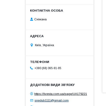
Сніжана
Київ, Україна
+380 (68) 065-91-95
https://livesta.com.ua/page/UA179221
snedub1111@gmail.com