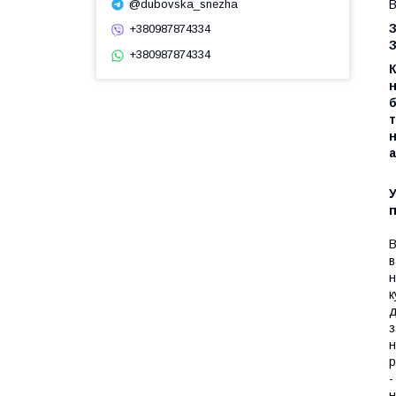
@dubovska_snezha
В
+380987874334
З
+380987874334
н
б
т
н
а
У
В
в
н
к
д
з
н
р
-
н