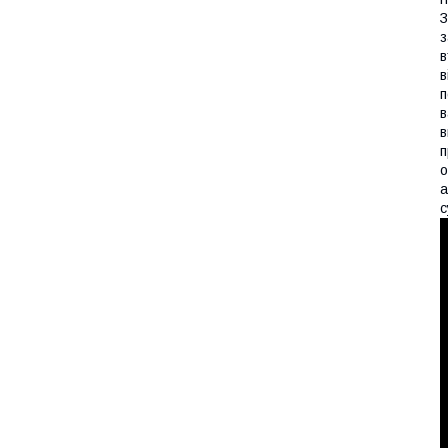
З
з
в
в
п
в
в
п
о
а
с