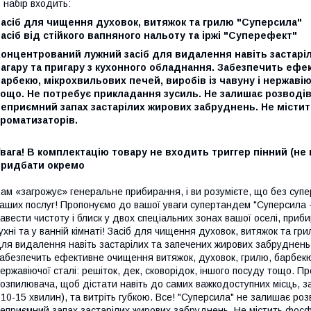
 набір входить:
Засіб для чищення духовок, витяжок та грилю "Суперсила"
асіб від стійкого вапняного нальоту та іржі "Суперефект"
Концентрований лужний засіб для видалення навіть застарі
агару та пригару з кухонного обладнання. Забезпечить ефе
арбекю, мікрохвильових печей, виробів із чавуну і нержавіюч
ощо. Не потребує прикладання зусиль. Не залишає розводів і
еприємний запах застарілих жирових забруднень. Не містить
роматизаторів.
вага! В комплектацію товару не входить триггер пінний (не п
придбати окремо
ам «загрожує» генеральне прибирання, і ви розумієте, що без супе
аших послуг! Пропонуємо до вашої уваги супертандем "Суперсил
авести чистоту і блиск у двох спеціальних зонах вашої оселі, приб
ухні та у ванній кімнаті! Засіб для чищення духовок, витяжок та г
ля видалення навіть застарілих та запечених жирових забруднень,
абезпечить ефективне очищення витяжок, духовок, грилю, барбекю, 
ержавіючої сталі: решіток, дек, сковорідок, іншого посуду тощо. Пр
озпилювача, щоб дістати навіть до самих важкодоступних місць, з
 10-15 хвилин), та витріть губкою. Все! "Суперсила" не залишає розв
еприємний запах застарілих жирових забруднень. Не містить фосфат