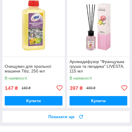
Аромадифузор "Французька
Очищувач для пральної
груша та гвоздика" LIVESTA,
машини Titiz, 250 мл
115 мл
В наявності
В наявності
147
397
₴
₴
189 ₴
499 ₴
Купити
Купити
Показати ще