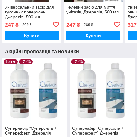
Універсальний засіб для
Гелевий засіб для миття
Унів
кухонних поверхонь,
унітазів, Джерелія, 500 мл
очищ
Джерелія, 500 мл
Джер
247
247
317
₴
₴
269 ₴
289 ₴
Купити
Купити
Акційні пропозиції та новинки
Топ🔥
–27%
–27%
Супернабір "Суперсила +
Супернабір "Суперсила +
Суперефект" Джерелія
Суперефект" Джерелія