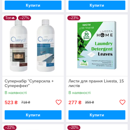
Купити
Купити
Топ🔥
–27%
–23%
Супернабір "Суперсила +
Листи для прання Livesta, 15
Суперефект"
листів
В наявності
В наявності
523
277
₴
₴
718 ₴
359 ₴
Купити
Купити
–22%
–20%