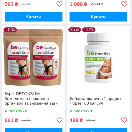
593
1 898
₴
₴
800 ₴
2 500 ₴
Купити
Купити
–19%
Хіт🔥
–17%
Курс: DETOXSLIM.
Комплексне очищення
Добавка дієтична "Гарцинія
організму та зниження ваги
Форте" 60 капсул
В наявності
В наявності
661
488
₴
₴
820 ₴
590 ₴