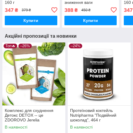
160 г
зниження ваги
160 
347
388
347
₴
₴
379 ₴
450 ₴
Купити
Купити
Акційні пропозиції та новинки
Топ🔥
–26%
–24%
Комплекс для схуднення
Протеїновий коктейль
Детокс DETOX -- це
Nutripharma "Подвійний
ZDOROVO Jerelia
шоколад", 464 г
В наявності
В наявності