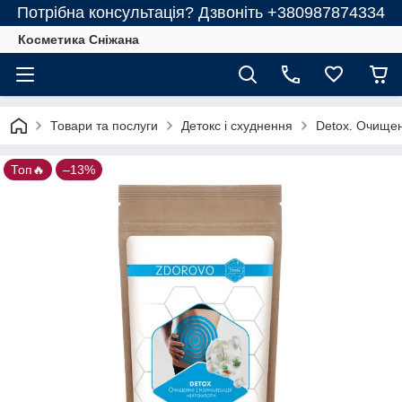
Потрібна консультація? Дзвоніть +380987874334
Косметика Сніжана
Товари та послуги
Детокс і схуднення
Detox. Очищен
Топ🔥
–13%