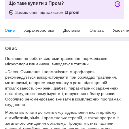
Що таке купити з Пром?
Замовлення під захистом
Опис
Характеристики
Доставка
Оплата
Умови п
Опис
Поліпшення роботи системи травлення, нормалізація
мікрофлори кишечника, виводяться токсини.
«Detox. Очищення і нормалізація мікрофлори»
рекомендується використовувати при розладах травлення,
метеоризмі, неприємному запаху з рота, підвищенній
втомлюваності, ожирінні, діабеті, паразитарних зараженнях
організму, зниженому імунітеті, порушенях обміну речовин.
Особливо рекомендовано вживати в комплексних програмах
схуднення.
Можна включати до комплексу відновлення після прийому
антибіотиків, хіміо- і променевих терапій, а також програм із
загального очищення організму. Продукт містить частини
пшениці, горобини, сени, хвоща, ромашки, кропу, льону.