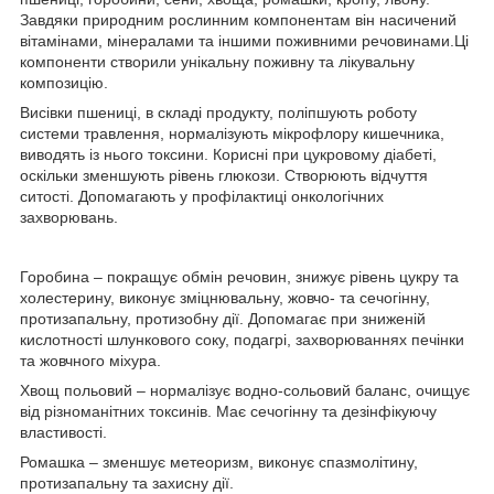
Завдяки природним рослинним компонентам він насичений
вітамінами, мінералами та іншими поживними речовинами.Ці
компоненти створили унікальну поживну та лікувальну
композицію.
Висівки пшениці, в складі продукту, поліпшують роботу
системи травлення, нормалізують мікрофлору кишечника,
виводять із нього токсини. Корисні при цукровому діабеті,
оскільки зменшують рівень глюкози. Створюють відчуття
ситості. Допомагають у профілактиці онкологічних
захворювань.
Горобина – покращує обмін речовин, знижує рівень цукру та
холестерину, виконує зміцнювальну, жовчо- та сечогінну,
протизапальну, протизобну дії. Допомагає при зниженій
кислотності шлункового соку, подагрі, захворюваннях печінки
та жовчного міхура.
Хвощ польовий – нормалізує водно-сольовий баланс, очищує
від різноманітних токсинів. Має сечогінну та дезінфікуючу
властивості.
Ромашка – зменшує метеоризм, виконує спазмолітину,
протизапальну та захисну дії.