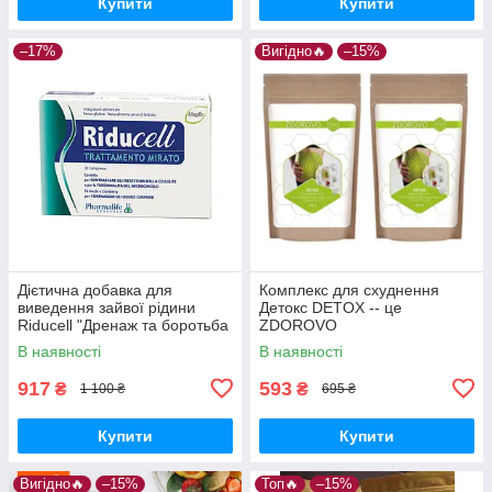
Купити
Купити
–17%
Вигідно🔥
–15%
Дієтична добавка для
Комплекс для схуднення
виведення зайвої рідини
Детокс DETOX -- це
Riducell "Дренаж та боротьба
ZDOROVO
з целюлітом", 30 та
В наявності
В наявності
917
593
₴
₴
1 100 ₴
695 ₴
Купити
Купити
Вигідно🔥
–15%
Топ🔥
–15%