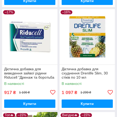
Купити
Купити
–17%
–16%
Дієтична добавка для
Дієтична добавка для
виведення зайвої рідини
схуднення Drenlife Slim, 30
Riducell "Дренаж та боротьба
стіків по 10 мл
з целюлітом", 30 та
В наявності
В наявності
917
1 097
₴
₴
1 100 ₴
1 299 ₴
Купити
Купити
Топ🔥
–15%
Вигідно🔥
–15%