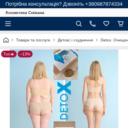
Потрібна консультація? Дзвоніть +380987874334
Косметика Сніжана
Товари та послуги
Детокс і схуднення
Detox. Очищен
Топ🔥
–13%