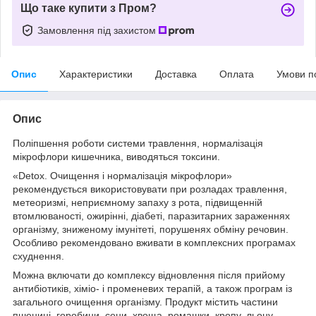
Що таке купити з Пром?
Замовлення під захистом
Опис
Характеристики
Доставка
Оплата
Умови п
Опис
Поліпшення роботи системи травлення, нормалізація
мікрофлори кишечника, виводяться токсини.
«Detox. Очищення і нормалізація мікрофлори»
рекомендується використовувати при розладах травлення,
метеоризмі, неприємному запаху з рота, підвищенній
втомлюваності, ожирінні, діабеті, паразитарних зараженнях
організму, зниженому імунітеті, порушенях обміну речовин.
Особливо рекомендовано вживати в комплексних програмах
схуднення.
Можна включати до комплексу відновлення після прийому
антибіотиків, хіміо- і променевих терапій, а також програм із
загального очищення організму. Продукт містить частини
пшениці, горобини, сени, хвоща, ромашки, кропу, льону.