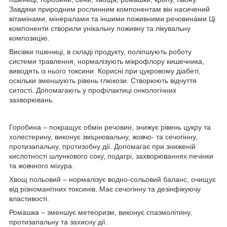
Завдяки природним рослинним компонентам він насичений
вітамінами, мінералами та іншими поживними речовинами.Ці
компоненти створили унікальну поживну та лікувальну
композицію.
Висівки пшениці, в складі продукту, поліпшують роботу
системи травлення, нормалізують мікрофлору кишечника,
виводять із нього токсини. Корисні при цукровому діабеті,
оскільки зменшують рівень глюкози. Створюють відчуття
ситості. Допомагають у профілактиці онкологічних
захворювань.
Горобина – покращує обмін речовин, знижує рівень цукру та
холестерину, виконує зміцнювальну, жовчо- та сечогінну,
протизапальну, протизобну дії. Допомагає при зниженій
кислотності шлункового соку, подагрі, захворюваннях печінки
та жовчного міхура.
Хвощ польовий – нормалізує водно-сольовий баланс, очищує
від різноманітних токсинів. Має сечогінну та дезінфікуючу
властивості.
Ромашка – зменшує метеоризм, виконує спазмолітину,
протизапальну та захисну дії.