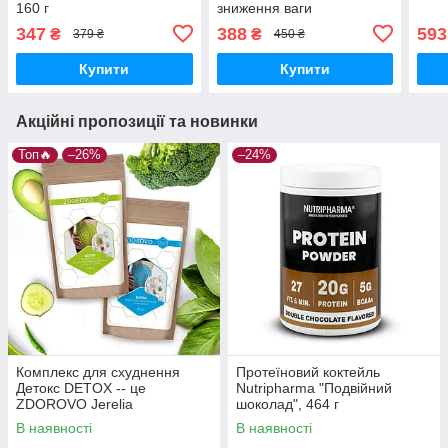
160 г
зниження ваги
347
388
593
₴
₴
379 ₴
450 ₴
Купити
Купити
Акційні пропозиції та новинки
Топ🔥
–26%
–24%
Комплекс для схуднення
Протеїновий коктейль
Детокс DETOX -- це
Nutripharma "Подвійний
ZDOROVO Jerelia
шоколад", 464 г
В наявності
В наявності