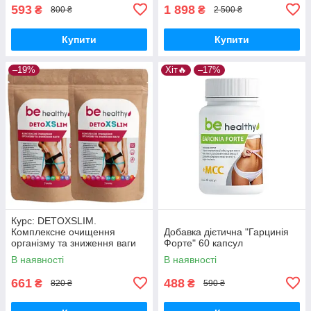
593
1 898
₴
₴
800 ₴
2 500 ₴
Купити
Купити
–19%
Хіт🔥
–17%
Курс: DETOXSLIM.
Комплексне очищення
Добавка дієтична "Гарцинія
організму та зниження ваги
Форте" 60 капсул
В наявності
В наявності
661
488
₴
₴
820 ₴
590 ₴