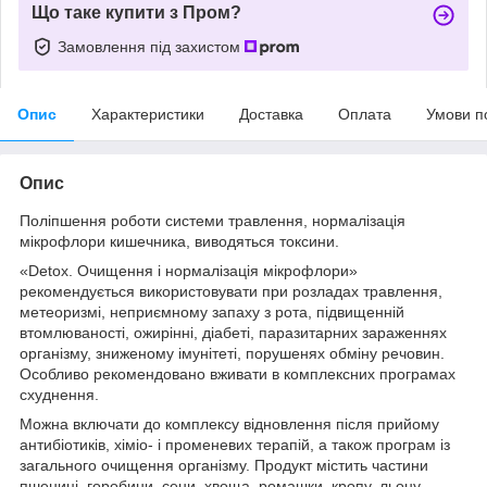
Що таке купити з Пром?
Замовлення під захистом
Опис
Характеристики
Доставка
Оплата
Умови п
Опис
Поліпшення роботи системи травлення, нормалізація
мікрофлори кишечника, виводяться токсини.
«Detox. Очищення і нормалізація мікрофлори»
рекомендується використовувати при розладах травлення,
метеоризмі, неприємному запаху з рота, підвищенній
втомлюваності, ожирінні, діабеті, паразитарних зараженнях
організму, зниженому імунітеті, порушенях обміну речовин.
Особливо рекомендовано вживати в комплексних програмах
схуднення.
Можна включати до комплексу відновлення після прийому
антибіотиків, хіміо- і променевих терапій, а також програм із
загального очищення організму. Продукт містить частини
пшениці, горобини, сени, хвоща, ромашки, кропу, льону.