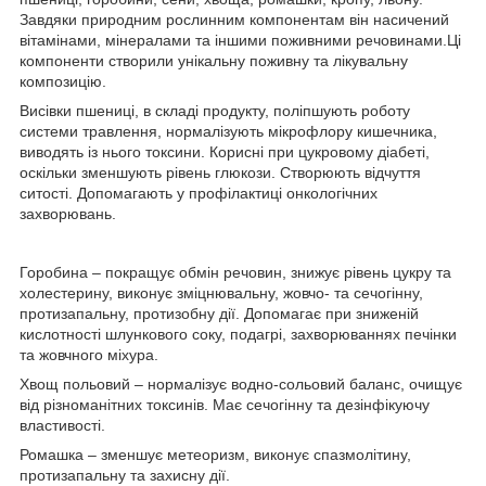
Завдяки природним рослинним компонентам він насичений
вітамінами, мінералами та іншими поживними речовинами.Ці
компоненти створили унікальну поживну та лікувальну
композицію.
Висівки пшениці, в складі продукту, поліпшують роботу
системи травлення, нормалізують мікрофлору кишечника,
виводять із нього токсини. Корисні при цукровому діабеті,
оскільки зменшують рівень глюкози. Створюють відчуття
ситості. Допомагають у профілактиці онкологічних
захворювань.
Горобина – покращує обмін речовин, знижує рівень цукру та
холестерину, виконує зміцнювальну, жовчо- та сечогінну,
протизапальну, протизобну дії. Допомагає при зниженій
кислотності шлункового соку, подагрі, захворюваннях печінки
та жовчного міхура.
Хвощ польовий – нормалізує водно-сольовий баланс, очищує
від різноманітних токсинів. Має сечогінну та дезінфікуючу
властивості.
Ромашка – зменшує метеоризм, виконує спазмолітину,
протизапальну та захисну дії.