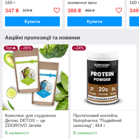
160 г
зниження ваги
160 
347
388
349
₴
₴
379 ₴
450 ₴
Купити
Купити
Акційні пропозиції та новинки
Топ🔥
–26%
–24%
Комплекс для схуднення
Протеїновий коктейль
Детокс DETOX -- це
Nutripharma "Подвійний
ZDOROVO Jerelia
шоколад", 464 г
В наявності
В наявності