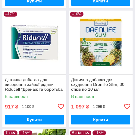
Купити
Купити
–17%
–16%
Дієтична добавка для
Дієтична добавка для
виведення зайвої рідини
схуднення Drenlife Slim, 30
Riducell "Дренаж та боротьба
стіків по 10 мл
з целюлітом", 30 та
В наявності
В наявності
917
1 097
₴
₴
1 100 ₴
1 299 ₴
Купити
Купити
Топ🔥
–15%
Вигідно🔥
–15%