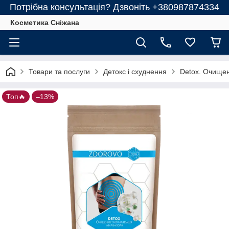
Потрібна консультація? Дзвоніть +380987874334
Косметика Сніжана
Товари та послуги
Детокс і схуднення
Detox. Очищен
Топ🔥
–13%