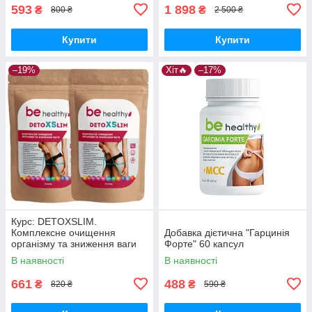
593
1 898
₴
₴
800 ₴
2 500 ₴
Купити
Купити
–19%
Хіт🔥
–17%
Курс: DETOXSLIM.
Комплексне очищення
Добавка дієтична "Гарцинія
організму та зниження ваги
Форте" 60 капсул
В наявності
В наявності
661
488
₴
₴
820 ₴
590 ₴