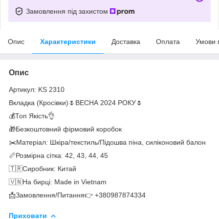
Замовлення під захистом
Опис
Характеристики
Доставка
Оплата
Умови 
Опис
Артикул: KS 2310
Вкладка (Кросівки)🌷ВЕСНА 2024 РОКУ🌷
💰Топ Якість👌
🎁Безкоштовний фірмовий коробок
✂️Матеріал: Шкіра/текстиль/Підошва піна, силіконовий балон
📏Розмірна сітка: 42, 43, 44, 45
🇹🇷Сиробник: Китай
🇻🇳На бирці: Made in Vietnam
📩Замовлення/Питання👉 +380987874334
Приховати