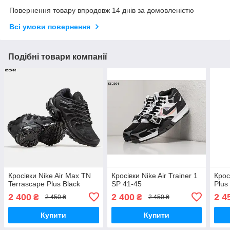
Повернення товару впродовж 14 днів за домовленістю
Всі умови повернення
Подібні товари компанії
Кросівки Nike Air Max TN
Кросівки Nike Air Trainer 1
Крос
Terrascape Plus Black
SP 41-45
Plus
2 400
2 400
2 4
₴
₴
2 450 ₴
2 450 ₴
Купити
Купити