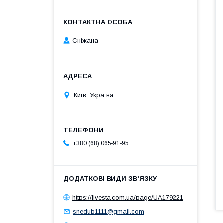
Сніжана
Київ, Україна
+380 (68) 065-91-95
https://livesta.com.ua/page/UA179221
snedub1111@gmail.com