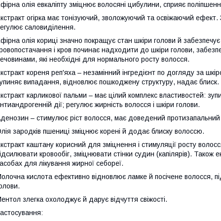
фірна олія евкаліпту зміцнює волосяні цибулини, сприяє поліпшен
кстракт огірка має тонізуючий, зволожуючий та освіжаючий ефект.
егулює саловиділення.
фірна олія кориці значно покращує стан шкіри голови й забезпечу
ровопостачання і кров починає надходити до шкіри голови, забезп
ечовинами, які необхідні для нормального росту волосся.
кстракт кореня реп'яха – незамінний інгредієнт по догляду за шкір
упиняє випадання, відновлює пошкоджену структуру, надає блиск.
кстракт карликової пальми – має цілий комплекс властивостей: зу
нтиандрогенній дії; регулює жирність волосся і шкіри голови.
денозин – стимулює ріст волосся, має доведений протизапальний е
лія зародків пшениці зміцнює корені й додає блиску волоссю.
кстракт каштану корисний для зміцнення і стимуляції росту волос
ідсилювати кровообіг, зміцнювати стінки судин (капілярів). Також 
асобах для лікування жирної себореї.
олочна кислота ефективно відновлює ламке й посічене волосся, пі
олови.
ентол злегка охолоджує й дарує відчуття свіжості.
астосування: