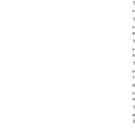
Т
Н
Т
Н
в
Т
Н
х
Т
Н
т
К
Н
п
Т
Р
2