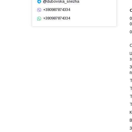
@dubovska_snezha
+380987874334
+380987874334
0
0
0
С
Ц
з
З
п
Т
Т
Т
Т
К
В
З