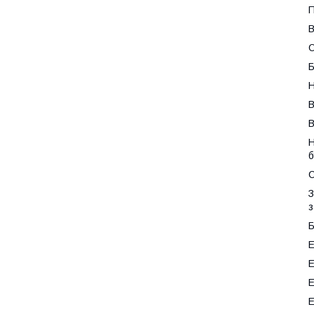
П
В
О
Б
Н
В
В
Н
б
З
з
Б
Е
Е
Е
Е