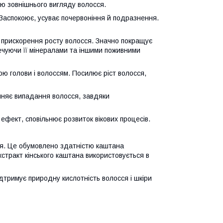
ню зовнішнього вигляду волосся.
 Заспокоює, усуває почервоніння й подразнення.
є прискорення росту волосся. Значно покращує
ечуючи її мінералами та іншими поживними
ою голови і волоссям. Посилює ріст волосся,
пиняє випадання волосся, завдяки
фект, сповільнює розвиток вікових процесів.
ся. Це обумовлено здатністю каштана
екстракт кінського каштана використовується в
дтримує природну кислотність волосся і шкіри