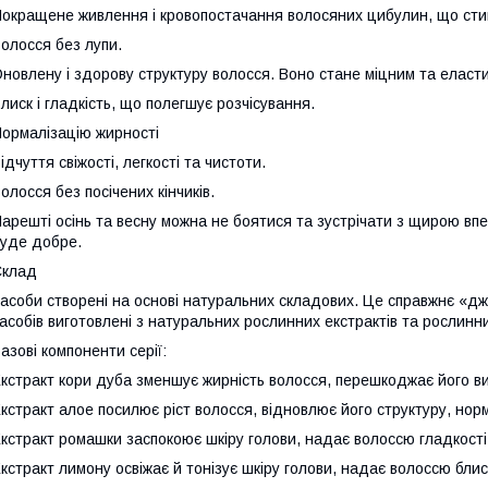
окращене живлення і кровопостачання волосяних цибулин, що сти
олосся без лупи.
новлену і здорову структуру волосся. Воно стане міцним та еласт
лиск і гладкість, що полегшує розчісування.
ормалізацію жирності
ідчуття свіжості, легкості та чистоти.
олосся без посічених кінчиків.
арешті осінь та весну можна не боятися та зустрічати з щирою вп
уде добре.
Склад
асоби створені на основі натуральних складових. Це справжнє «д
асобів виготовлені з натуральних рослинних екстрактів та рослинни
азові компоненти серії:
кстракт кори дуба зменшує жирність волосся, перешкоджає його ви
кстракт алое посилює ріст волосся, відновлює його структуру, норм
кстракт ромашки заспокоює шкіру голови, надає волоссю гладкості
кстракт лимону освіжає й тонізує шкіру голови, надає волоссю блиск