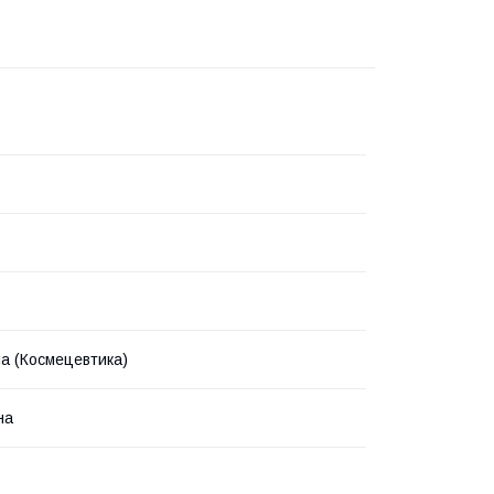
на (Космецевтика)
на