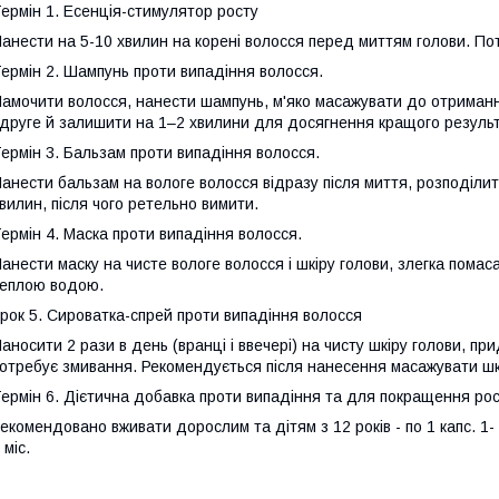
ермін 1. Есенція-стимулятор росту
анести на 5-10 хвилин на корені волосся перед миттям голови. По
ермін 2. Шампунь проти випадіння волосся.
амочити волосся, нанести шампунь, м'яко масажувати до отриманн
друге й залишити на 1–2 хвилини для досягнення кращого результ
ермін 3. Бальзам проти випадіння волосся.
анести бальзам на вологе волосся відразу після миття, розподіли
вилин, після чого ретельно вимити.
ермін 4. Маска проти випадіння волосся.
анести маску на чисте вологе волосся і шкіру голови, злегка пома
еплою водою.
рок 5. Сироватка-спрей проти випадіння волосся
аносити 2 рази в день (вранці і ввечері) на чисту шкіру голови, пр
отребує змивання. Рекомендується після нанесення масажувати шкі
ермін 6. Дієтична добавка проти випадіння та для покращення рос
екомендовано вживати дорослим та дітям з 12 років - по 1 капс. 1- 
 міс.