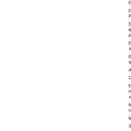
Е
Е
Р
Е
к
р
Е
з
Е
а
А
О
Е
п
з
М
г
М
З