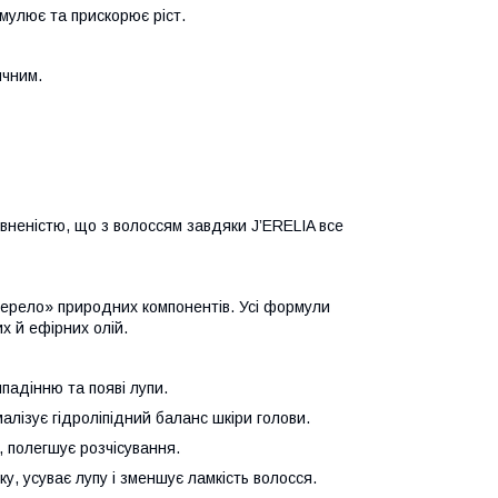
мулює та прискорює ріст.
ичним.
евненістю, що з волоссям завдяки J’ERELIA все
жерело» природних компонентів. Усі формули
х й ефірних олій.
падінню та появі лупи.
алізує гідроліпідний баланс шкіри голови.
, полегшує розчісування.
у, усуває лупу і зменшує ламкість волосся.