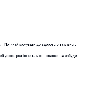
я. Починай крокувати до здорового та міцного
обі довге, розкішне та міцне волосся та забудеш