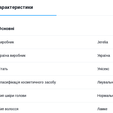
арактеристики
Основні
иробник
Jerelia
раїна виробник
Україна
тать
Унісекс
ласифікація косметичного засобу
Лікуваль
ип шкіри голови
Нормаль
ип волосся
Ламке