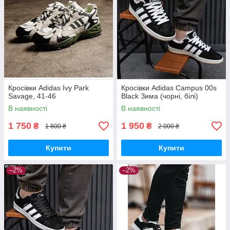
Кросівки Adidas Ivy Park
Кросівки Adidas Campus 00s
Savage, 41-46
Black Зима (чорні, білі)
В наявності
В наявності
1 750
1 950
₴
₴
1 800 ₴
2 000 ₴
Купити
Купити
–2%
–2%