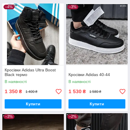
–4%
–3%
Кросівки Adidas Ultra Boost
Black термо
Кросівки Adidas 40-44
В наявності
В наявності
1 350
1 530
₴
₴
1 400 ₴
1 580 ₴
Купити
Купити
–3%
–2%