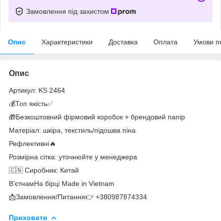
Замовлення під захистом
Опис
Характеристики
Доставка
Оплата
Умови п
Опис
Артикул: KS 2464
💰Топ якість✅
🎁Безкоштовний фірмовий коробок + брендовий папір
Матеріал: шкіра, текстиль/підошва піна
Рефлективні🔥
Розмірна сітка: уточнюйте у менеджера
🇨🇳 Сиробник: Китай
ВʼєтнамНа бірці Made in Vietnam
📩Замовлення/Питання👉 +380987874334
Приховати