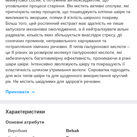
уповільнює процеси старіння. Він містить активні сполуки, які
пригнічують низку процесів, що пошкоджують клітини шкіри та
викликають зморшки, плями й в’ялість шкірного покриву.
Більш того, цей рослинний екстракт має здатність не лише
запускати механізми омолодження, а й нейтралізувати вільні
радикали, кількість яких збільшується внаслідок стресу, дії
сонячних променів, неправильного харчування та
потрапляння хімічних речовин. 8 типів гіалуронової кислоти –
це 8 різних за розміром молекул гіалуронової кислоти, які
забезпечують багатовимірну ефективність, проникаючи в різні
шари шкіри. Інтенсивно зволожують шкіру та покращують її
еластичність шляхом утримання вологи. Сироватка підходить
для всіх типів шкіри та для щоденного використання круглий
рік. Не містить шкідливих для здоров’я речовин.
Приховати
Характеристики
Основні атрибути
Виробник
Bebak