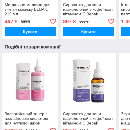
Мигдальне молочко для
Сироватка для зони
Інте
зняття макіяжу BEBAK,
навколо очей з кофеїном і
сиро
215 мл
вітаміном С Bebak
пепт
Pharma, 30 мл
Beba
497
897
1 0
₴
₴
529 ₴
999 ₴
Купити
Купити
Подібні товари компанії
Заспокійливий тонер з
Сироватка для зони
Звуж
азелаїновою кислотою
навколо очей з кофеїном і
для 
для чутливої шкіри
вітаміном С Bebak
ніац
обличчя Bebak Pharma,
Pharma, 30 мл
Phar