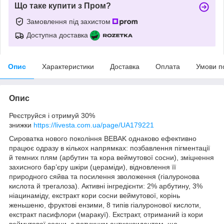
Що таке купити з Пром?
Замовлення під захистом
Доступна доставка
Опис
Характеристики
Доставка
Оплата
Умови п
Опис
Реєструйся і отримуй 30%
знижки
https://livesta.com.ua/page/UA179221
Сироватка нового покоління BEBAK однаково ефективно
працює одразу в кількох напрямках: позбавлення пігментації
й темних плям (арбутин та кора веймутової сосни), зміцнення
захисного бар’єру шкіри (цераміди), відновлення її
природного сяйва та посилення зволоження (гіалуронова
кислота й трегалоза). Активні інгредієнти: 2% арбутину, 3%
ніацинаміду, екстракт кори сосни веймутової, корінь
женьшеню, фруктові ензими, 8 типів гіалуронової кислоти,
екстракт пасифлори (маракуї). Екстракт, отриманий із кори
веймутової сосни, є потужним антиоксидантом, що