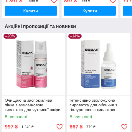
1 397
897
717
₴
₴
1 499 ₴
999 ₴
200 мл
Купити
Купити
Акційні пропозиції та новинки
–20%
–14%
Очищаюча заспокійлива
Інтенсивно зволожуюча
пінка з азелаїновою
сироватка для обличчя з
кислотою для чутливої шкіри
гіалуроновою кислотою
Bebak Pharma, 160 мл
Bebak Pharma, 30 мл
В наявності
В наявності
997
667
₴
₴
1 249 ₴
779 ₴