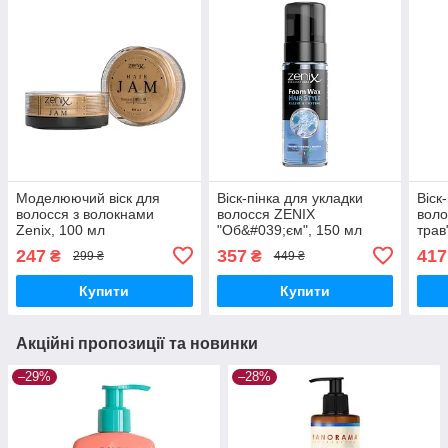
Моделюючий віск для
Віск-пінка для укладки
Віск
волосся з волокнами
волосся ZENIX
воло
Zenix, 100 мл
"Об&#039;єм", 150 мл
трав
247
357
417
₴
₴
299 ₴
449 ₴
Купити
Купити
Акційні пропозиції та новинки
–29%
–28%