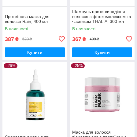
Шампунь проти випадіння
Протеїнова маска для
волосся з фітокомплексом та
волосся Rain, 400 мл
часником THALIA, 300 мл
В наявності
В наявності
387
367
₴
₴
529 ₴
499 ₴
Купити
Купити
–26%
–25%
Маска для волосся
Сироватка проти лупи
відновлююча з протеїнами