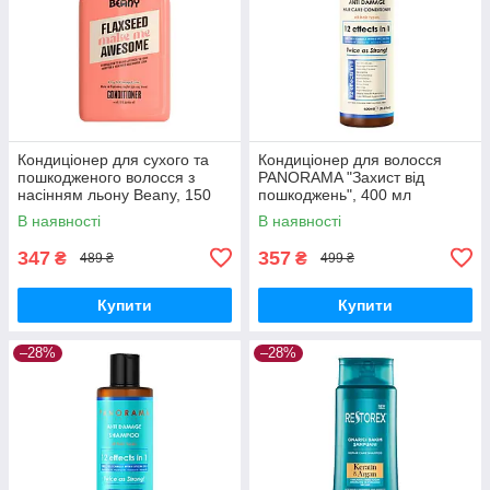
Кондиціонер для сухого та
Кондиціонер для волосся
пошкодженого волосся з
PANORAMA "Захист від
насінням льону Beany, 150
пошкоджень", 400 мл
мл
В наявності
В наявності
347
357
₴
₴
489 ₴
499 ₴
Купити
Купити
–28%
–28%