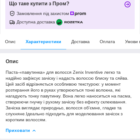
Що таке купити з Пром?
Замовлення під захистом
Доступна доставка
Опис
Характеристики
Доставка
Оплата
Умови 
Опис
Паста-«павутинка» для волосся Zenix Inventive легко та
надійно зафіксує зачіску і надасть волоссю блиску та сяйва.
Цей засіб відрізняється особливою текстурою: у момент
розтирання його в руках утворюються тонкі волокна, які
нагадують тонку павутинку. Вона легко наноситься на пасма,
створюючи гнучку і рухому зачіску без ефекту склеювання.
Зачіска виглядає природньо, волосся об’ємне, гладке та
слухняне.Ідеально підходить для моделювання зачісок з
коротким волоссям.
Приховати