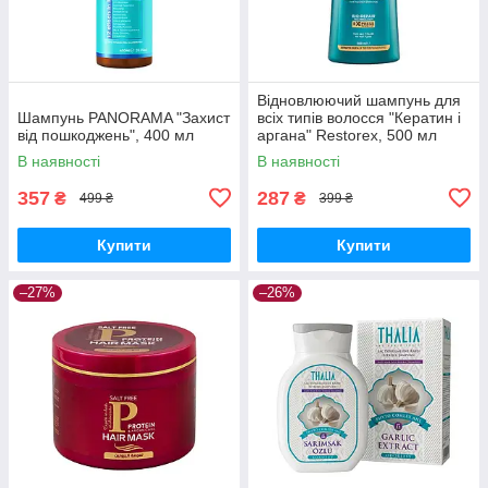
Відновлюючий шампунь для
Шампунь PANORAMA "Захист
всіх типів волосся "Кератин і
від пошкоджень", 400 мл
аргана" Restorex, 500 мл
В наявності
В наявності
357
287
₴
₴
499 ₴
399 ₴
Купити
Купити
–27%
–26%