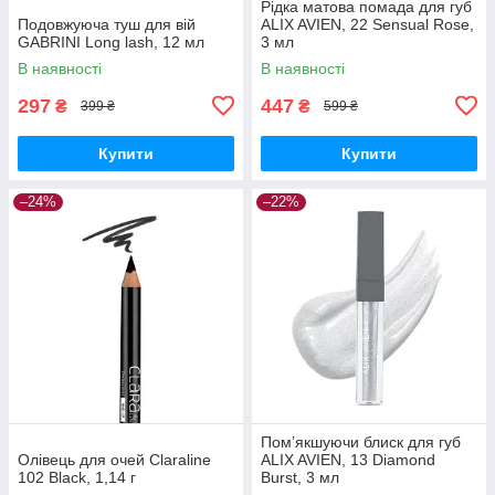
Рідка матова помада для губ
Подовжуюча туш для вій
ALIX AVIEN, 22 Sensual Rose,
GABRINI Long lash, 12 мл
3 мл
В наявності
В наявності
297
447
₴
₴
399 ₴
599 ₴
Купити
Купити
–24%
–22%
Помʼякшуючи блиск для губ
Олівець для очей Claraline
ALIX AVIEN, 13 Diamond
102 Black, 1,14 г
Burst, 3 мл