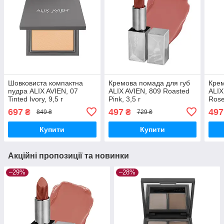
Шовковиста компактна
Кремова помада для губ
Крем
пудра ALIX AVIEN, 07
ALIX AVIEN, 809 Roasted
ALIX
Tinted Ivory, 9,5 г
Pink, 3,5 г
Rose
697
497
497
₴
₴
849 ₴
729 ₴
Купити
Купити
Акційні пропозиції та новинки
–29%
–28%