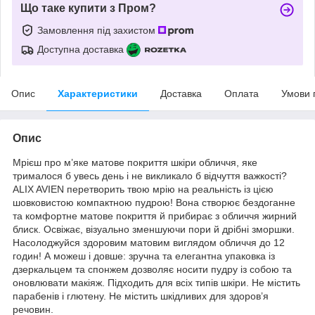
Що таке купити з Пром?
Замовлення під захистом
Доступна доставка
Опис
Характеристики
Доставка
Оплата
Умови 
Опис
Мрієш про м’яке матове покриття шкіри обличчя, яке
трималося б увесь день і не викликало б відчуття важкості?
ALIX AVIEN перетворить твою мрію на реальність із цією
шовковистою компактною пудрою! Вона створює бездоганне
та комфортне матове покриття й прибирає з обличчя жирний
блиск. Освіжає, візуально зменшуючи пори й дрібні зморшки.
Насолоджуйся здоровим матовим виглядом обличчя до 12
годин! А можеш і довше: зручна та елегантна упаковка із
дзеркальцем та спонжем дозволяє носити пудру із собою та
оновлювати макіяж. Підходить для всіх типів шкіри. Не містить
парабенів і глютену. Не містить шкідливих для здоров’я
речовин.