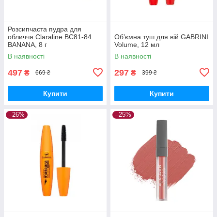
Розсипчаста пудра для
обличчя Claraline BC81-84
Обʼємна туш для вій GABRINI
BANANA, 8 г
Volume, 12 мл
В наявності
В наявності
497
297
₴
₴
669 ₴
399 ₴
Купити
Купити
–26%
–25%