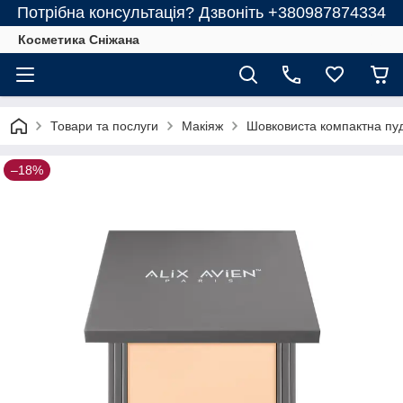
Потрібна консультація? Дзвоніть +380987874334
Косметика Сніжана
Товари та послуги
Макіяж
Шовковиста компактна пудр
–18%