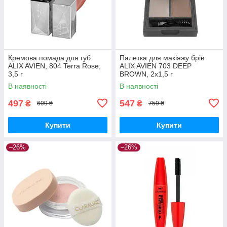
Кремова помада для губ
Палетка для макіяжу брів
ALIX AVIEN, 804 Terra Rose,
ALIX AVIEN 703 DEEP
3,5 г
BROWN, 2х1,5 г
В наявності
В наявності
497
547
₴
₴
699 ₴
759 ₴
Купити
Купити
–26%
–26%