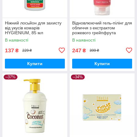
Ніжний лосьйон для захисту
Відновлюючий гель-пілінг для
від укусів комарів
обличчя з екстрактом
HYGIENIUM, 85 мл
рожевого грейпфрута
THALIA, 170 мл
В наявності
В наявності
137
247
₴
₴
229 ₴
399 ₴
Купити
Купити
–37%
–34%