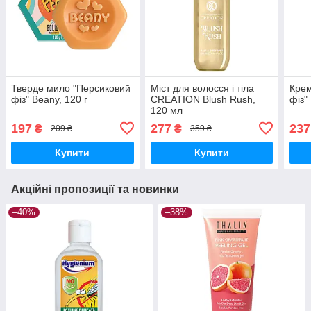
Тверде мило "Персиковий
Міст для волосся і тіла
Крем
фіз" Beany, 120 г
CREATION Blush Rush,
фіз"
120 мл
197
277
237
₴
₴
209 ₴
359 ₴
Купити
Купити
Акційні пропозиції та новинки
–40%
–38%