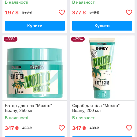
В наявності
В наявності
197
377
₴
₴
289 ₴
549 ₴
Купити
Купити
–30%
–29%
Батер для тіла "Мохіто"
Скраб для тіла "Мохіто"
Beany, 250 мл
Beany, 200 мл
В наявності
В наявності
347
347
₴
₴
499 ₴
489 ₴