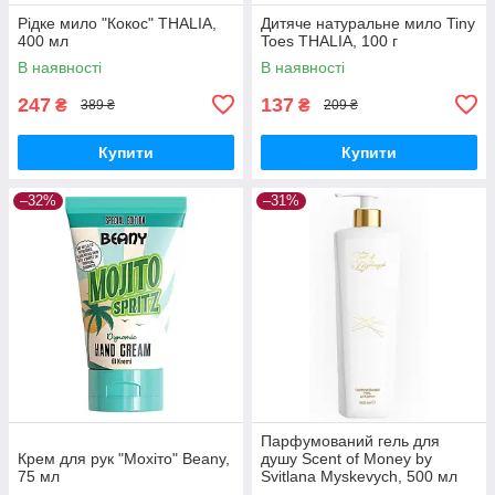
Рідке мило "Кокос" THALIA,
Дитяче натуральне мило Tiny
400 мл
Toes THALIA, 100 г
В наявності
В наявності
247
137
₴
₴
389 ₴
209 ₴
Купити
Купити
–32%
–31%
Парфумований гель для
Крем для рук "Мохіто" Beany,
душу Scent of Money by
75 мл
Svitlana Myskevych, 500 мл