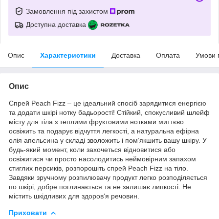
Замовлення під захистом
Доступна доставка
Опис
Характеристики
Доставка
Оплата
Умови 
Опис
Спрей Peach Fizz – це ідеальний спосіб зарядитися енергією
та додати шкірі нотку бадьорості! Стійкий, спокусливий шлейф
місту для тіла з теплими фруктовими нотками миттєво
освіжить та подарує відчуття легкості, а натуральна ефірна
олія апельсина у складі зволожить і пом’якшить вашу шкіру. У
будь-який момент, коли захочеться відновитися або
освіжитися чи просто насолодитись неймовірним запахом
стиглих персиків, розпорошіть спрей Peach Fizz на тіло.
Завдяки зручному розпилювачу продукт легко розподіляється
по шкірі, добре поглинається та не залишає липкості. Не
містить шкідливих для здоров‘я речовин.
Приховати