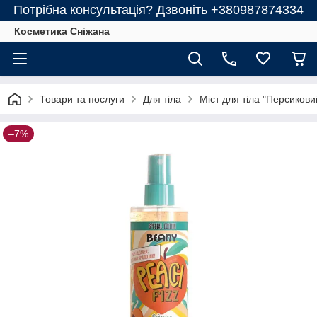
Потрібна консультація? Дзвоніть +380987874334
Косметика Сніжана
Товари та послуги
Для тіла
Міст для тіла "Персикови
–7%