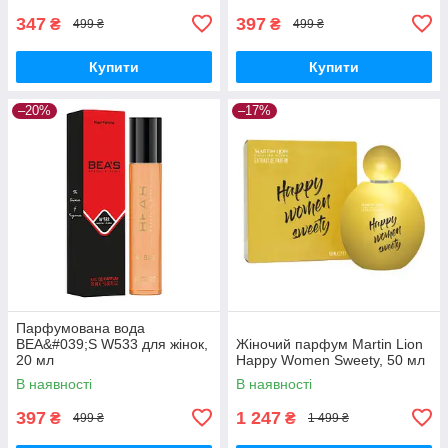
347
397
₴
₴
499 ₴
499 ₴
Купити
Купити
–20%
–17%
Парфумована вода
BEA&#039;S W533 для жінок,
Жіночий парфум Martin Lion
20 мл
Happy Women Sweety, 50 мл
В наявності
В наявності
397
1 247
₴
₴
499 ₴
1 499 ₴