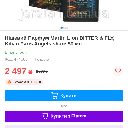
Нішевий Парфум Martin Lion BITTER & FLY,
Kilian Paris Angels share 50 мл
В наявності
Код: 474586
Роздріб
2 497
₴
2 599 ₴
Економія
102 ₴
Купити
або
Купити з