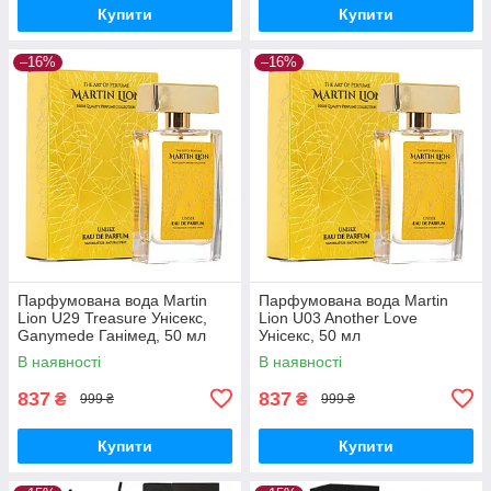
Купити
Купити
–16%
–16%
Парфумована вода Martin
Парфумована вода Martin
Lion U29 Treasure Унісекс,
Lion U03 Another Love
Ganymede Ганімед, 50 мл
Унісекс, 50 мл
В наявності
В наявності
837
837
₴
₴
999 ₴
999 ₴
Купити
Купити