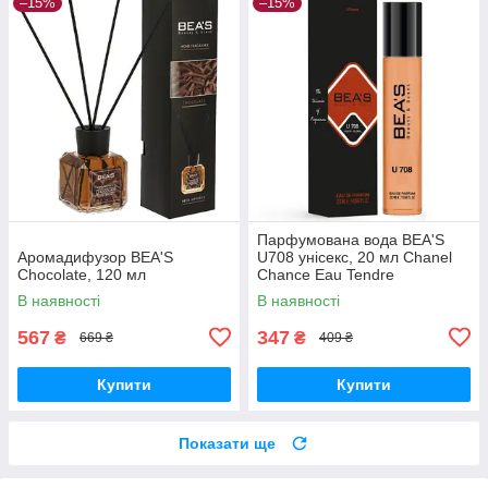
–15%
–15%
Парфумована вода BEA'S
Аромадифузор BEA'S
U708 унісекс, 20 мл Chanel
Chocolate, 120 мл
Chance Eau Tendre
В наявності
В наявності
567
347
₴
₴
669 ₴
409 ₴
Купити
Купити
Показати ще