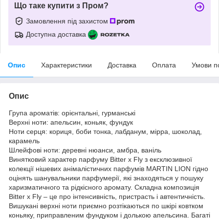
Що таке купити з Пром?
Замовлення під захистом
Доступна доставка
Опис
Характеристики
Доставка
Оплата
Умови п
Опис
Група ароматів: орієнтальні, гурманські
Верхні ноти: апельсин, коньяк, фундук
Ноти серця: кориця, боби тонка, лабданум, мірра, шоколад,
карамель
Шлейфові ноти: деревні нюанси, амбра, ваніль
Винятковий характер парфуму Bitter x Fly з ексклюзивної
колекції нішевих анімалістичних парфумів MARTIN LION гідно
оцінять шанувальники парфумерії, які знаходяться у пошуку
харизматичного та рідкісного аромату. Складна композиція
Bitter x Fly – це про інтенсивність, пристрасть і автентичність.
Вишукані верхні ноти приємно розтікаються по шкірі ковтком
коньяку, приправленим фундуком і долькою апельсина. Багаті