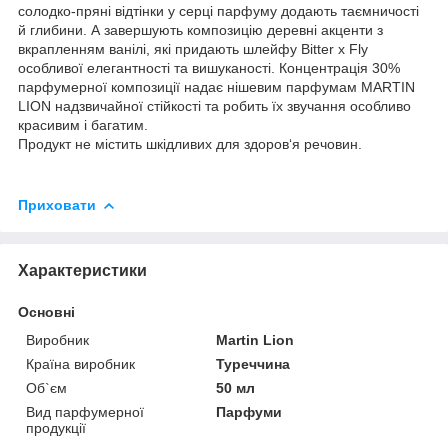
солодко-пряні відтінки у серці парфуму додають таємничості
й глибини. А завершують композицію деревні акценти з
вкрапленням ванілі, які придають шлейфу Bitter x Fly
особливої елегантності та вишуканості. Концентрація 30%
парфумерної композиції надає нішевим парфумам MARTIN
LION надзвичайної стійкості та робить їх звучання особливо
красивим і багатим.
Продукт не містить шкідливих для здоров‘я речовин.
Приховати
Характеристики
Основні
Виробник
Martin Lion
Країна виробник
Туреччина
Об`єм
50 мл
Вид парфумерної
Парфуми
продукції