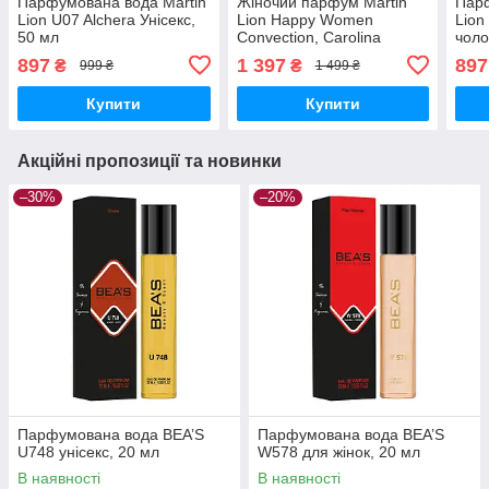
Парфумована вода Martin
Жіночий парфум Martin
Парф
Lion U07 Alchera Унісекс,
Lion Happy Women
Lion
50 мл
Convection, Carolina
чоло
Herrera Good Girl, 50 мл
897
1 397
897
₴
₴
999 ₴
1 499 ₴
Купити
Купити
Акційні пропозиції та новинки
–30%
–20%
Парфумована вода BEA’S
Парфумована вода BEA’S
U748 унісекс, 20 мл
W578 для жінок, 20 мл
В наявності
В наявності