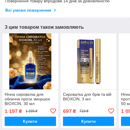
Повернення товару впродовж 14 днів за домовленістю
Всі умови повернення
З цим товаром також замовляють
Нічна сироватка для
Сироватка для брів та вій
Нічн
обличчя проти зморшок
BIOXCIN, 3 мл
прот
BIOXCIN, 30 мл
50 м
1 197
697
1 0
₴
₴
1 299 ₴
719 ₴
Купити
Купити