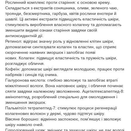
Рослинний комплекс проти старіння: є основою крему.
Складається з екстрактів соняшника, оливи, зеленого чаю,
троянди, безсмертника, гарбуза, квітів рослини енотери й
шавлії. Ці активні екстракти підвищують еластичність шкіри,
стимулюють вироблення власного колагену та допомагають
зменшити видимі ознаки старіння завдяки своїй
антиоксидантній дії.
Ретинол: відіграє значну роль у відновленні клітин шкіри,
допомагаючи синтезувати колаген та еластин, що сприяє
скороченню наявних зморшок і запобігає появі
нових. Колаген: підвищує еластичність та пружність шкіри,
розгладжує обличчя.
Кофеїн: допомагає шкірі виглядати молодшою, працює проти
набряків і синців під очима.
Гіалуронова кислота: глибоко зволожує та запобігає втраті
міжклітинної вологи. Вона наповнює шкіру, і обличчя починає
сяяти завдяки належному зволоженню. Ацетилгексапептид-8:
амінопептид, розроблений спеціально для омолодження і
зменшення зморшок.
Пальмітоїл тетрапептид-7: стимулює процеси регенерації
колагенових волокон у дермі, чудово підтягує шкіру.
Вівсяне борошно: відмінно заспокоює, пом'якшує і зволожує
шкіру навколо очей.
Гідролізований шовк: зміцнює та захищає шкіру, не дає волозі