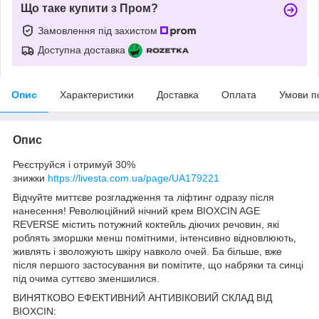
Що таке купити з Пром?
Замовлення під захистом
Доступна доставка
Опис
Характеристики
Доставка
Оплата
Умови п
Опис
Реєструйся і отримуй 30%
знижки
https://livesta.com.ua/page/UA179221
Відчуйте миттєве розгладження та ліфтинг одразу після
нанесення! Революційний нічний крем BIOXCIN AGE
REVERSE містить потужний коктейль діючих речовин, які
роблять зморшки менш помітними, інтенсивно відновлюють,
живлять і зволожують шкіру навколо очей. Ба більше, вже
після першого застосування ви помітите, що набряки та синці
під очима суттєво зменшилися.
ВИНЯТКОВО ЕФЕКТИВНИЙ АНТИВІКОВИЙ СКЛАД ВІД
BIOXCIN: