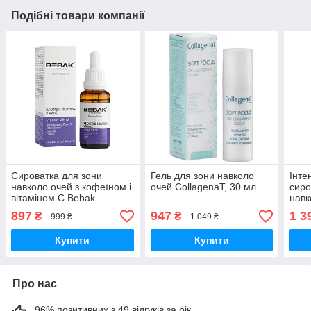
Подібні товари компанії
Сироватка для зони
Гель для зони навколо
Інте
навколо очей з кофеїном і
очей CollagenaT, 30 мл
сиро
вітаміном С Bebak
навк
Pharma, 30 мл
15 м
897
947
1 3
₴
₴
999 ₴
1 049 ₴
Купити
Купити
Про нас
96% позитивних з 49 відгуків за рік