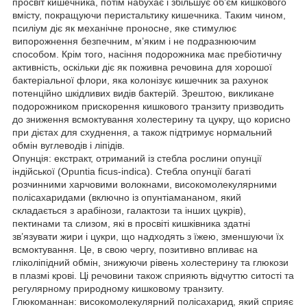
просвіт кишечника, потім набухає і збільшує об’єм кишкового
вмісту, покращуючи перистальтику кишечника. Таким чином,
псиліум діє як механічне проносне, яке стимулює
випорожнення безпечним, м’яким і не подразнюючим
способом. Крім того, насіння подорожника має пребіотичну
активність, оскільки діє як поживна речовина для хорошої
бактеріальної флори, яка колонізує кишечник за рахунок
потенційно шкідливих видів бактерій. Зрештою, викликане
подорожником прискорення кишкового транзиту призводить
до зниження всмоктування холестерину та цукру, що корисно
при дієтах для схуднення, а також підтримує нормальний
обмін вуглеводів і ліпідів.
Опунція: екстракт, отриманий із стебла рослини опунції
індійської (Opuntia ficus-indica). Стебла опунції багаті
розчинними харчовими волокнами, високомолекулярними
полісахаридами (включно із опунтіамананом, який
складається з арабінози, галактози та інших цукрів),
пектинами та слизом, які в просвіті кишківника здатні
зв’язувати жири і цукри, що надходять з їжею, зменшуючи їх
всмоктування. Це, в свою чергу, позитивно впливає на
гліколіпідний обмін, знижуючи рівень холестерину та глюкози
в плазмі крові. Ці речовини також сприяють відчуттю ситості та
регулярному природному кишковому транзиту.
Глюкоманнан: високомолекулярний полісахарид, який сприяє