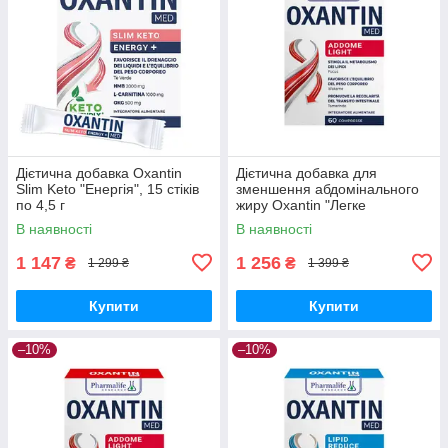
Дієтична добавка Oxantin
Дієтична добавка для
Slim Keto "Енергія", 15 стіків
зменшення абдомінального
по 4,5 г
жиру Oxantin "Легке
травлення", 60 таб.
В наявності
В наявності
1 147
1 256
₴
₴
1 299 ₴
1 399 ₴
Купити
Купити
–10%
–10%