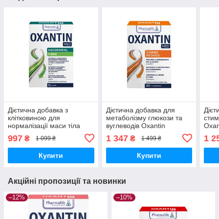
Дієтична добавка з
Дієтична добавка для
Дієт
клітковиною для
метаболізму глюкози та
стим
нормалізації маси тіла
вуглеводів Oxantin
Oxan
Oxantin "Абсорбція", 12
"Розщеплення вуглеводів",
мета
997
1 347
1 2
₴
₴
1 099 ₴
1 499 ₴
саше по 7,4
60 т
Купити
Купити
Акційні пропозиції та новинки
–12%
–10%