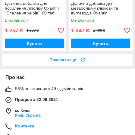
Дієтична добавка для
Дієтична добавка для
посилення ліполізу Oxantin
метаболізму глюкози та
"Спалення жирів", 60 таб.
вуглеводів Oxantin
"Розщеплення вуглеводів", 60
В наявності
В наявності
т
1 257
1 347
₴
₴
1 399 ₴
1 499 ₴
Купити
Купити
Показати ще
Про нас
96% позитивних з 49 відгуків за рік
Працює з 22.06.2021
м. Київ
Київ, Україна
Контакти