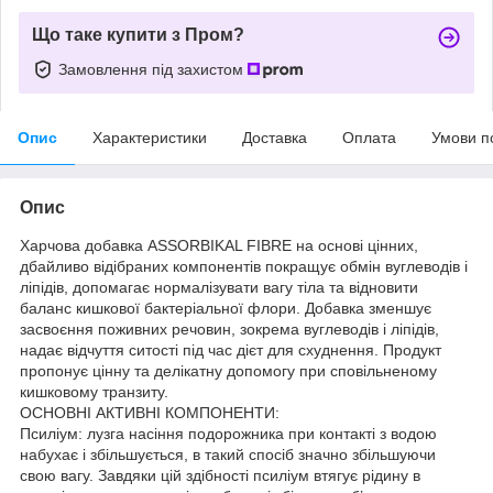
Що таке купити з Пром?
Замовлення під захистом
Опис
Характеристики
Доставка
Оплата
Умови п
Опис
Харчова добавка ASSORBIKAL FIBRE на основі цінних,
дбайливо відібраних компонентів покращує обмін вуглеводів і
ліпідів, допомагає нормалізувати вагу тіла та відновити
баланс кишкової бактеріальної флори. Добавка зменшує
засвоєння поживних речовин, зокрема вуглеводів і ліпідів,
надає відчуття ситості під час дієт для схуднення. Продукт
пропонує цінну та делікатну допомогу при сповільненому
кишковому транзиту.
ОСНОВНІ АКТИВНІ КОМПОНЕНТИ:
Псиліум: лузга насіння подорожника при контакті з водою
набухає і збільшується, в такий спосіб значно збільшуючи
свою вагу. Завдяки цій здібності псиліум втягує рідину в