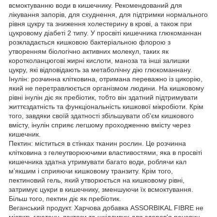
всмоктуванню води в кишечнику. Рекомендований для
лікування запорів, для схуднення, для підтримки нормального
рівня цукру та зниження холестерину в крові, а також при
цукровому діабеті 2 типу. У просвіті кишечника глюкоманнан
розкладається кишковою бактеріальною флорою з
утворенням біологічно активних молекул, таких як
коротколанцюгові жирні кислоти, маноза та інші залишки
цукру, які відповідають за метаболічну дію глюкоманнану.
Інулін: розчинна клітковина, отримана переважно із цикорію,
який не перетравлюється організмом людини. На кишковому
рівні інулін діє як пребіотик, тобто він здатний підтримувати
життєздатність та функціональність кишкової мікробіоти. Крім
того, завдяки своїй здатності збільшувати об’єм кишкового
вмісту, інулін сприяє легшому проходженню вмісту через
кишечник.
Пектин: міститься в стінках тканин рослин. Це розчинна
клітковина з гелеутворюючими властивостями, яка в просвіті
кишечника здатна утримувати багато води, роблячи кал
м’якшим і сприяючи кишковому транзиту. Крім того,
пектиновий гель, який утворюється на кишковому рівні,
затримує цукри в кишечнику, зменшуючи їх всмоктування.
Більш того, пектин діє як пребіотик.
Веганський продукт. Харчова добавка ASSORBIKAL FIBRE не
містить глютену, лактози та шкідливих для здоров'я речовин.