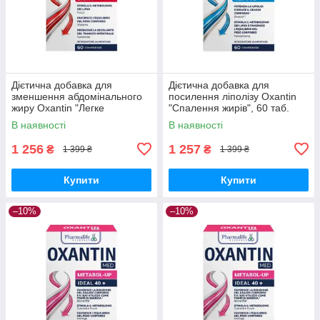
Дієтична добавка для
Дієтична добавка для
зменшення абдомінального
посилення ліполізу Oxantin
жиру Oxantin "Легке
"Спалення жирів", 60 таб.
травлення", 60 таб.
В наявності
В наявності
1 256
1 257
₴
₴
1 399 ₴
1 399 ₴
Купити
Купити
–10%
–10%