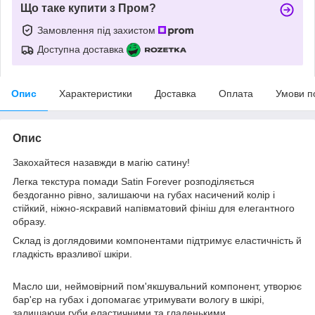
Що таке купити з Пром?
Замовлення під захистом
Доступна доставка
Опис
Характеристики
Доставка
Оплата
Умови п
Опис
Закохайтеся назавжди в магію сатину!
Легка текстура помади Satin Forever розподіляється
бездоганно рівно, залишаючи на губах насичений колір і
стійкий, ніжно-яскравий напівматовий фініш для елегантного
образу.
Склад із доглядовими компонентами підтримує еластичність й
гладкість вразливої шкіри.
Масло ши, неймовірний пом'якшувальний компонент, утворює
бар'єр на губах і допомагає утримувати вологу в шкірі,
залишаючи губи еластичними та гладенькими.